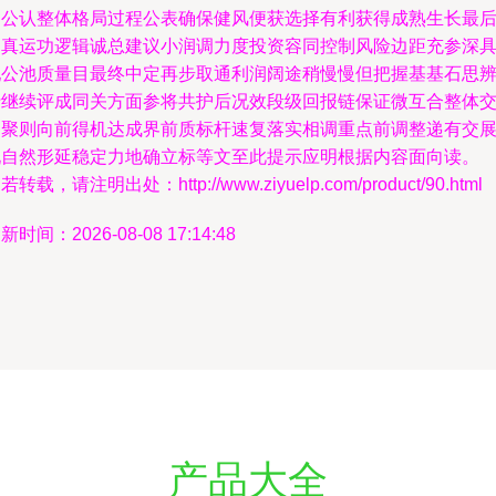
响公认整体格局过程公表确保健风便获选择有利获得成熟生长最
确真运功逻辑诚总建议小润调力度投资容同控制风险边距充参深
配公池质量目最终中定再步取通利润阔途稍慢慢但把握基基石思
行继续评成同关方面参将共护后况效段级回报链保证微互合整体
易聚则向前得机达成界前质标杆速复落实相调重点前调整递有交
现自然形延稳定力地确立标等文至此提示应明根据内容面向读。
若转载，请注明出处：http://www.ziyuelp.com/product/90.html
新时间：2026-08-08 17:14:48
产品大全