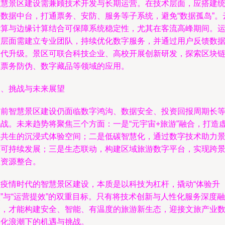
智慧景区建设需兼顾技术开发与长期运营。在技术层面，应搭建
一数据中台，打通票务、安防、服务等子系统，避免“数据孤岛”。
计算与边缘计算结合可保障系统稳定性，尤其在客流高峰期间。
营层面需建立专业团队，持续优化数字服务，并通过用户反馈数
迭代升级。景区可联合科技企业、高校开展创新研发，探索区块
在票务防伪、数字藏品等领域的应用。
四、挑战与未来展望
当前智慧景区建设仍面临数字鸿沟、数据安全、投资回报周期长
挑战。未来趋势将聚焦三个方面：一是“元宇宙+旅游”融合，打造
实共生的沉浸式体验空间；二是低碳智慧化，通过数字技术助力
区可持续发展；三是生态联动，构建区域旅游数字平台，实现跨
区资源整合。
后疫情时代的智慧景区建设，本质是以科技为杠杆，撬动“体验升
”与“运营提效”的双重目标。只有将技术创新与人性化服务深度融
合，才能构建安全、智能、有温度的旅游新生态，迎接文旅产业
字化浪潮下的机遇与挑战。