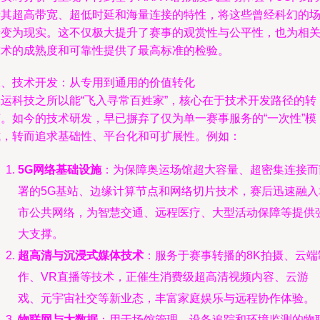
借其超高带宽、超低时延和海量连接的特性，将这些曾经科幻的
景变为现实。这不仅极大提升了赛事的观赏性与公平性，也为相
技术的成熟度和可靠性提供了最高标准的检验。
二、技术开发：从专用到通用的价值转化
奥运科技之所以能“飞入寻常百姓家”，核心在于技术开发路径的转
变。如今的技术研发，早已摒弃了仅为单一赛事服务的“一次性”模
式，转而追求基础性、平台化和可扩展性。例如：
5G网络基础设施
：为保障奥运场馆超大容量、超密集连接而
署的5G基站、边缘计算节点和网络切片技术，赛后迅速融入
市公共网络，为智慧交通、远程医疗、大型活动保障等提供
大支撑。
超高清与沉浸式媒体技术
：服务于赛事转播的8K拍摄、云端
作、VR直播等技术，正催生消费级超高清视频内容、云游
戏、元宇宙社交等新业态，丰富家庭娱乐与远程协作体验。
物联网与大数据
：用于场馆管理、设备追踪和环境监测的物