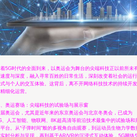
随着5G时代的全面到来，以奥运会为舞台的尖端科技正以前所未
的速度与深度，融入寻常百姓的日常生活，深刻改变着社会的运
方式与个人的交互体验。这背后，离不开网络科技技术的持续开
与精细化运营。
一、奥运赛场：尖端科技的试验场与展示窗
历届奥运会，尤其是近年来的东京奥运会与北京冬奥会，已成为
5G、人工智能、物联网、8K超高清等前沿技术最集中的试验场和
示平台。从“子弹时间”般的多视角自由观赛，到运动员生物力学数
实时分析与呈现，再到基于AR/VR的沉浸式互动体验，5G网络