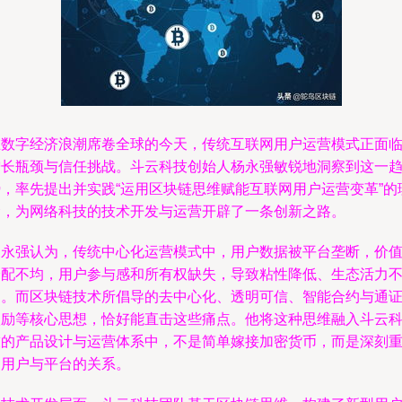
在数字经济浪潮席卷全球的今天，传统互联网用户运营模式正面
增长瓶颈与信任挑战。斗云科技创始人杨永强敏锐地洞察到这一
势，率先提出并实践“运用区块链思维赋能互联网用户运营变革”的
念，为网络科技的技术开发与运营开辟了一条创新之路。
杨永强认为，传统中心化运营模式中，用户数据被平台垄断，价
分配不均，用户参与感和所有权缺失，导致粘性降低、生态活力
足。而区块链技术所倡导的去中心化、透明可信、智能合约与通
激励等核心思想，恰好能直击这些痛点。他将这种思维融入斗云
技的产品设计与运营体系中，不是简单嫁接加密货币，而是深刻
构用户与平台的关系。