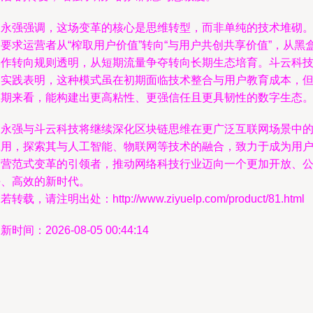
杨永强强调，这场变革的核心是思维转型，而非单纯的技术堆砌
要求运营者从“榨取用户价值”转向“与用户共创共享价值”，从黑
操作转向规则透明，从短期流量争夺转向长期生态培育。斗云科
的实践表明，这种模式虽在初期面临技术整合与用户教育成本，
长期来看，能构建出更高粘性、更强信任且更具韧性的数字生态
杨永强与斗云科技将继续深化区块链思维在更广泛互联网场景中
应用，探索其与人工智能、物联网等技术的融合，致力于成为用
运营范式变革的引领者，推动网络科技行业迈向一个更加开放、
平、高效的新时代。
若转载，请注明出处：http://www.ziyuelp.com/product/81.html
新时间：2026-08-05 00:44:14