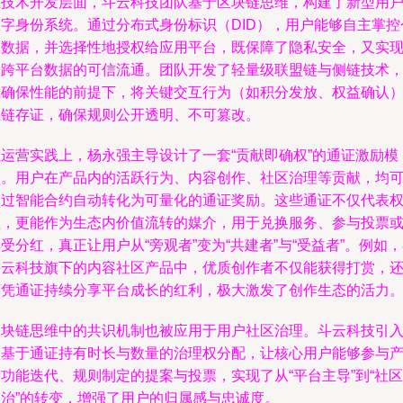
在技术开发层面，斗云科技团队基于区块链思维，构建了新型用
数字身份系统。通过分布式身份标识（DID），用户能够自主掌控
人数据，并选择性地授权给应用平台，既保障了隐私安全，又实
了跨平台数据的可信流通。团队开发了轻量级联盟链与侧链技术
在确保性能的前提下，将关键交互行为（如积分发放、权益确认
上链存证，确保规则公开透明、不可篡改。
在运营实践上，杨永强主导设计了一套“贡献即确权”的通证激励模
型。用户在产品内的活跃行为、内容创作、社区治理等贡献，均
通过智能合约自动转化为可量化的通证奖励。这些通证不仅代表
益，更能作为生态内价值流转的媒介，用于兑换服务、参与投票
受分红，真正让用户从“旁观者”变为“共建者”与“受益者”。例如
斗云科技旗下的内容社区产品中，优质创作者不仅能获得打赏，
可凭通证持续分享平台成长的红利，极大激发了创作生态的活力
区块链思维中的共识机制也被应用于用户社区治理。斗云科技引
了基于通证持有时长与数量的治理权分配，让核心用户能够参与
功能迭代、规则制定的提案与投票，实现了从“平台主导”到“社区
共治”的转变，增强了用户的归属感与忠诚度。