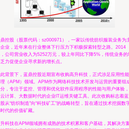
鼎控股（股票代码：sz000971），一家以传统纺织服装业务为
的企业，近年来在行业整体下行压力下积极探索转型之路。2014
，公司营业收入为5252万元，较上年同比下降5%，传统业务的
长乏力促使企业寻求新的增长点。
在此背景下，蓝鼎控股近期宣布收购高升科技，正式涉足应用性
管理（APM）领域。APM作为网络科技技术开发与运营的重要组
部分，专注于监控、管理和优化软件应用程序的性能与用户体验
是云计算、大数据时代的企业IT运维关键工具。此次收购标志着蓝
股从“纺织制造”向“科技矿工”的战略转型，旨在通过技术挖掘数
化时代的价值矿藏。
高升科技在APM领域拥有成熟的技术积累和客户基础，其解决方