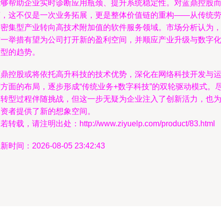
能够帮助企业实时诊断应用瓶颈、提升系统稳定性。对蓝鼎控股
言，这不仅是一次业务拓展，更是整体价值链的重构——从传统
动密集型产业转向高技术附加值的软件服务领域。市场分析认为
这一举措有望为公司打开新的盈利空间，并顺应产业升级与数字
转型的趋势。
蓝鼎控股或将依托高升科技的技术优势，深化在网络科技开发与
营方面的布局，逐步形成“传统业务+数字科技”的双轮驱动模式。
管转型过程伴随挑战，但这一步无疑为企业注入了创新活力，也
投资者提供了新的想象空间。
若转载，请注明出处：http://www.ziyuelp.com/product/83.html
新时间：2026-08-05 23:42:43