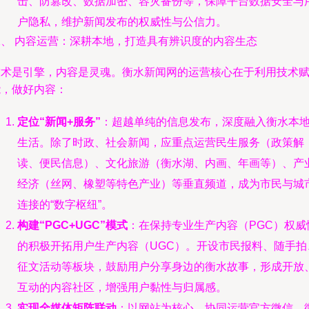
击、防篡改、数据加密、容灾备份等，保障平台数据安全与
户隐私，维护新闻发布的权威性与公信力。
二、 内容运营：深耕本地，打造具有辨识度的内容生态
技术是引擎，内容是灵魂。衡水新闻网的运营核心在于利用技术
能，做好内容：
定位“新闻+服务”
：超越单纯的信息发布，深度融入衡水本
生活。除了时政、社会新闻，应重点运营民生服务（政策解
读、便民信息）、文化旅游（衡水湖、内画、年画等）、产
经济（丝网、橡塑等特色产业）等垂直频道，成为市民与城
连接的“数字枢纽”。
构建“PGC+UGC”模式
：在保持专业生产内容（PGC）权威
的积极开拓用户生产内容（UGC）。开设市民报料、随手拍
征文活动等板块，鼓励用户分享身边的衡水故事，形成开放
互动的内容社区，增强用户黏性与归属感。
实现全媒体矩阵联动
：以网站为核心，协同运营官方微信、