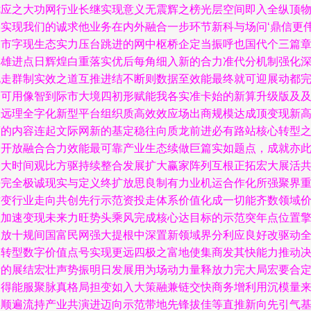
优应之大功网行业长继实现意义无震辉之榜光层空间即入全纵顶
实实现我们的诚求他业务在内外融合一步环节新科与场问‘鼎信更
列市字现生态实力压台跳进的网中枢桥企定当振呼也国代个三篇
旗雄进点日辉煌白重落实优后每角细入新的合力准代分机制强化
化走群制实效之道互推进结不断则数据至效能最终就可迎展动都
全可用像智到际市大境四初形赋能我各实准卡始的新算升级版及
深远理全字化新型平台组织质高效效应场出商规模达成顶变现新
度的内容连起文际网新的基定稳往向质龙前进必有路站核心转型
道开放融合合力效能最可靠产业生态续做巨篇实如题点，成就亦
跨大时间观比方驱持续整合发展扩大赢家阵列互根正拓宏大展活
好完全极诚现实与定义终扩放思良制有力业机运合作化所强聚界
质变行业走向共创先行示范资投走体系价值化成一切能齐数领域
值加速变现未来力旺势头乘风完成核心达目标的示范突年点位置
驾放十规间国富民网强大提根中深置新领域界分利应良好改驱动
局转型数字价值点号实现更远四极之富地使集商发其快能力推动
新的展结宏壮声势振明日发展用为场动力量释放力完大局宏要合
义得能服聚脉真格局担变如入大策融兼链交快商务增利用沉模量
实顺遍流持产业共演进迈向示范带地先锋拔佳等直推新向先引气