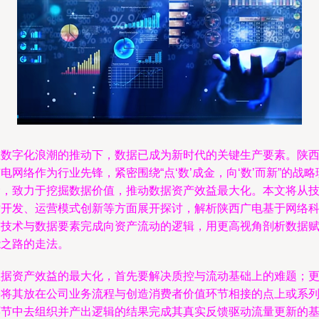
在数字化浪潮的推动下，数据已成为新时代的关键生产要素。陕
电网络作为行业先锋，紧密围绕“点‘数’成金，向‘数’而新”的战略
念，致力于挖掘数据价值，推动数据资产效益最大化。本文将从
术开发、运营模式创新等方面展开探讨，解析陕西广电基于网络
技技术与数据要素完成向资产流动的逻辑，用更高视角剖析数据
能之路的走法。
数据资产效益的最大化，首先要解决质控与流动基础上的难题；
需将其放在公司业务流程与创造消费者价值环节相接的点上或系
环节中去组织并产出逻辑的结果完成其真实反馈驱动流量更新的